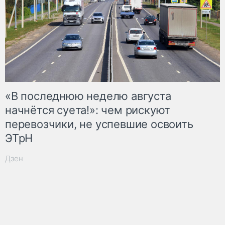
«В последнюю неделю августа
начнётся суета!»: чем рискуют
перевозчики, не успевшие освоить
ЭТрН
Дзен