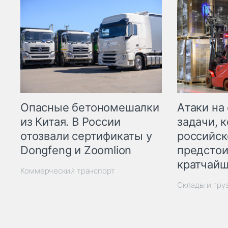
Опасные бетономешалки
Атаки на
из Китая. В России
задачи, 
отозвали сертификаты у
российск
Dongfeng и Zoomlion
предстои
кратчайш
Коммерческий транспорт
Склады и гру