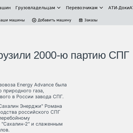
ашин
Грузовладельцам
Перевозчикам
АТИ-Доки
А
Ваши машины
Добавить машину
Заказы
грузили 2000-ю партию СПГ
зовоза Energy Advance была
 природного газа,
вого в России завода СПГ.
"Сахалин Энерджи" Романа
водства российского СПГ
сперебойному
 "Сахалин-2" и слаженным
лов.