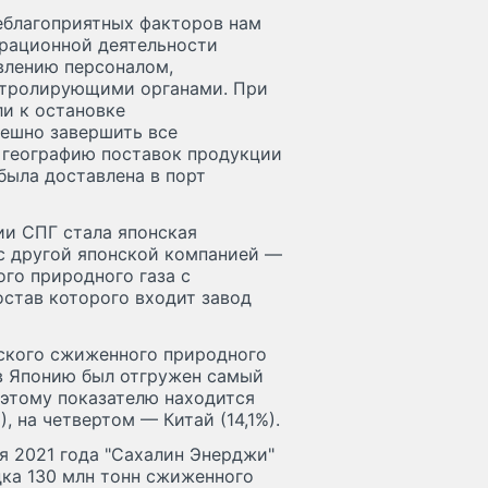
еблагоприятных факторов нам
перационной деятельности
влению персоналом,
нтролирующими органами. При
и к остановке
пешно завершить все
 географию поставок продукции
была доставлена в порт
ии СПГ стала японская
 с другой японской компанией —
ого природного газа с
остав которого входит завод
нского сжиженного природного
 в Японию был отгружен самый
 этому показателю находится
, на четвертом — Китай (14,1%).
ая 2021 года "Сахалин Энерджи"
дка 130 млн тонн сжиженного