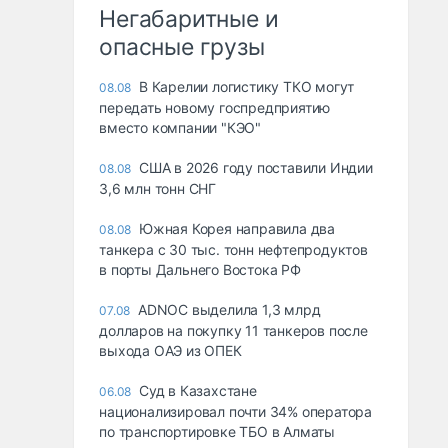
Негабаритные и
опасные грузы
В Карелии логистику ТКО могут
08.08
передать новому госпредприятию
вместо компании "КЭО"
США в 2026 году поставили Индии
08.08
3,6 млн тонн СНГ
Южная Корея направила два
08.08
танкера с 30 тыс. тонн нефтепродуктов
в порты Дальнего Востока РФ
ADNOC выделила 1,3 млрд
07.08
долларов на покупку 11 танкеров после
выхода ОАЭ из ОПЕК
Суд в Казахстане
06.08
национализировал почти 34% оператора
по транспортировке ТБО в Алматы