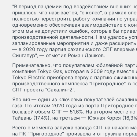
"В период пандемии под воздействием внешних н
пришлось, что называется, "с колес", в рамках о
полностью перестроить работу компании по упра
одновременно обеспечивая взаимодействие с ко
этом мы не допустили ошибок, которые бы привел
производственной деятельности. Нам удалось ус
запланированные мероприятия и даже расширить
— в 2020 году партия сахалинского СПГ впервые 
Сингапур", — отметил Роман Дашков.
Примечательно, что покупателем юбилейной парт
компания Tokyo Gas, которая в 2009 году вместе
Tokyo Electric приобрела первую партию сжиженн
производственного комплекса "Пригородное", в с
СПГ проекта "Сахалин-2".
Япония — один из ключевых покупателей сахали
газа. По итогам 2020 года из порта Пригородное
большой объем СПГ — 51,6%. На втором месте по
Тайвань (17,4%), на третьем — Южная Корея (16,3%)
Всего с момента запуска завода СПГ на начало м
на ПК "Пригородное" произвела и отгрузила поря