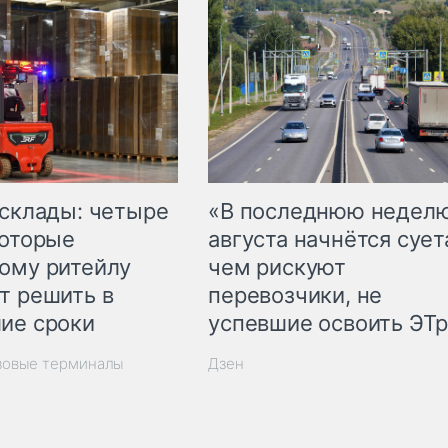
 склады: четыре
«В последнюю недел
которые
августа начнётся суета
ому ритейлу
чем рискуют
т решить в
перевозчики, не
ие сроки
успевшие освоить ЭТ
зовые терминалы
Дзен