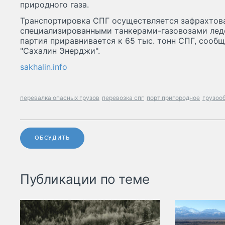
природного газа.
Транспортировка СПГ осуществляется зафрахтов
специализированными танкерами-газовозами ледо
партия приравнивается к 65 тыс. тонн СПГ, сооб
"Сахалин Энерджи".
sakhalin.info
перевалка опасных грузов
перевозка спг
порт пригородное
грузоо
ОБСУДИТЬ
Публикации по теме