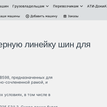
ашин
Грузовладельцам
Перевозчикам
АТИ-Доки
А
Ваши машины
Добавить машину
Заказы
мерную линейку шин для
TB598, предназначенных для
но-сочлененной рамой, и
 условиях, в том числе в