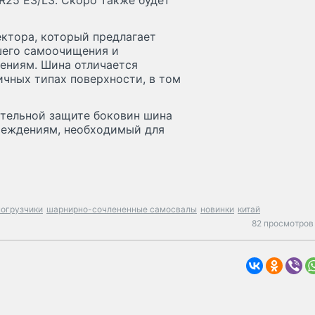
R25 E3/L3. Скоро также будет
ктора, который предлагает
шего самоочищения и
ениям. Шина отличается
чных типах поверхности, в том
ительной защите боковин шина
реждениям, необходимый для
погрузчики
шарнирно-сочлененные самосвалы
новинки
китай
82 просмотров 