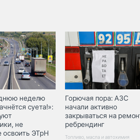
Горючая пора: АЗС
еднюю неделю
начали активно
ачнётся суета!»:
закрываться на ремон
куют
ребрендинг
ики, не
 освоить ЭТрН
Топливо, масла и автохимия