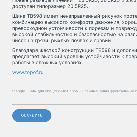
Новые размеры линейки – 23.5R25, 26.5R25 и 29.5
доступен типоразмер 20.5R25.
Шина TB598 имеет ненаправленный рисунок проте
комбинацию высокого комфорта движения, хоро
превосходной устойчивости к порезам и поврежд
высокой стабильностью и безопасностью на разли
числе на грязи, рыхлых почвах и гравии.
Благодаря жесткой конструкции TB598 и дополн
предлагает высокий уровень устойчивости к пов
работы в сложных условиях.
www.topof.ru
triangle
шины для спецтехники
промышленные шины
фронтальные 
ОБСУДИТЬ