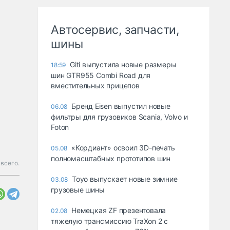
Автосервис, запчасти,
шины
Giti выпустила новые размеры
18:59
шин GTR955 Combi Road для
вместительных прицепов
Бренд Eisen выпустил новые
06.08
фильтры для грузовиков Scania, Volvo и
Foton
«Кордиант» освоил 3D-печать
05.08
полномасштабных прототипов шин
всего.
Toyo выпускает новые зимние
03.08
грузовые шины
Немецкая ZF презентовала
02.08
тяжелую трансмиссию TraXon 2 с