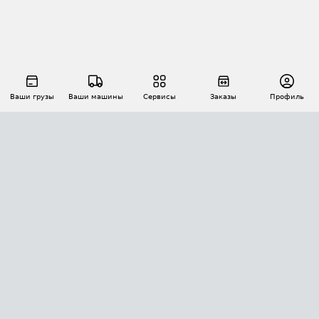
Ваши грузы
Ваши машины
Сервисы
Заказы
Профиль
АВТОМАТИЗАЦИЯ ПЕРЕВОЗОК
Площадки
Заказы
Торги
Тендеры
АТИ-Доки
GPS-мониторинг
АТИ Мессенджер
Цепочки грузов
API ATI.SU
ПОЛЕЗНОЕ
Расчет расстояний
БЕЗОПАСНОСТЬ
Академия ATI.SU