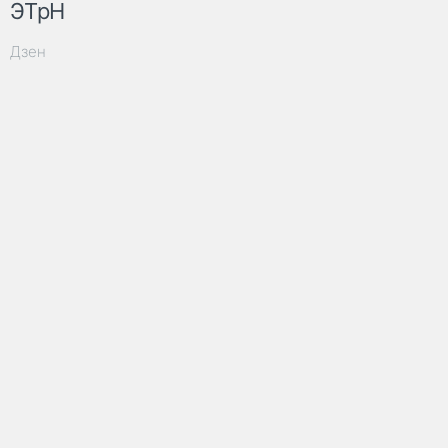
ЭТрН
Дзен