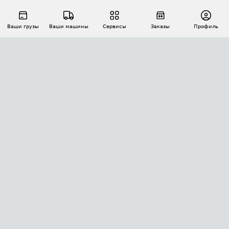
Ваши грузы
Ваши машины
Сервисы
Заказы
Профиль
АВТОМАТИЗАЦИЯ ПЕРЕВОЗОК
Площадки
Заказы
Торги
Тендеры
АТИ-Доки
GPS-мониторинг
АТИ Мессенджер
Цепочки грузов
API ATI.SU
ПОЛЕЗНОЕ
Расчет расстояний
БЕЗОПАСНОСТЬ
Академия ATI.SU
ATI.SU о безопасности
Звезды ATI.SU на вашем сайте
КОНТАКТЫ И ТАРИФЫ
Памятка по проверке контрагентов
Индекс ATI.SU FTL РФ
О системе ATI.SU
Светофор+
Средние ставки
ИНФОРМАЦИЯ
Контактная информация