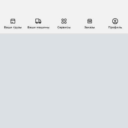
Ваши грузы
Ваши машины
Сервисы
Заказы
Профиль
АВТОМАТИЗАЦИЯ ПЕРЕВОЗОК
Площадки
Заказы
Торги
Тендеры
АТИ-Доки
GPS-мониторинг
АТИ Мессенджер
Цепочки грузов
API ATI.SU
ПОЛЕЗНОЕ
Расчет расстояний
БЕЗОПАСНОСТЬ
Академия ATI.SU
ATI.SU о безопасности
Звезды ATI.SU на вашем сайте
КОНТАКТЫ И ТАРИФЫ
Памятка по проверке контрагентов
Индекс ATI.SU FTL РФ