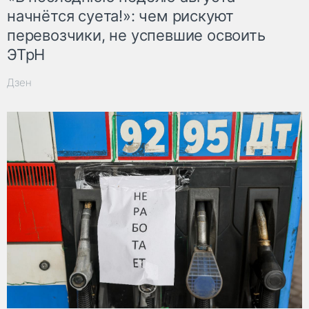
начнётся суета!»: чем рискуют
перевозчики, не успевшие освоить
ЭТрН
Дзен