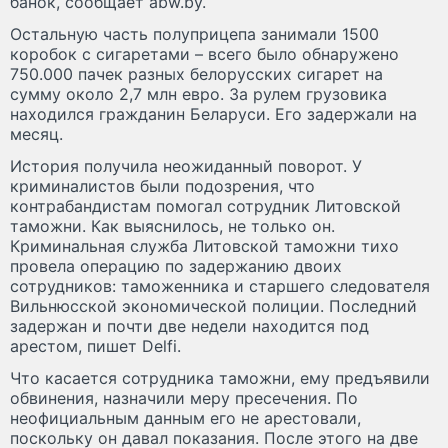
банок, сообщает abw.by.
Остальную часть полуприцепа занимали 1500
коробок с сигаретами – всего было обнаружено
750.000 пачек разных белорусских сигарет на
сумму около 2,7 млн евро. За рулем грузовика
находился гражданин Беларуси. Его задержали на
месяц.
История получила неожиданный поворот. У
криминалистов были подозрения, что
контрабандистам помогал сотрудник Литовской
таможни. Как выяснилось, не только он.
Криминальная служба Литовской таможни тихо
провела операцию по задержанию двоих
сотрудников: таможенника и старшего следователя
Вильнюсской экономической полиции. Последний
задержан и почти две недели находится под
арестом, пишет Delfi.
Что касается сотрудника таможни, ему предъявили
обвинения, назначили меру пресечения. По
неофициальным данным его не арестовали,
поскольку он давал показания. После этого на две