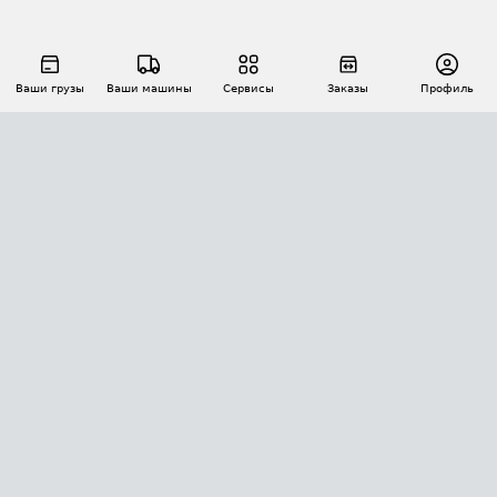
Ваши грузы
Ваши машины
Сервисы
Заказы
Профиль
АВТОМАТИЗАЦИЯ ПЕРЕВОЗОК
Площадки
Заказы
Торги
Тендеры
АТИ-Доки
GPS-мониторинг
АТИ Мессенджер
Цепочки грузов
API ATI.SU
ПОЛЕЗНОЕ
Расчет расстояний
БЕЗОПАСНОСТЬ
Академия ATI.SU
ATI.SU о безопасности
Звезды ATI.SU на вашем сайте
КОНТАКТЫ И ТАРИФЫ
Памятка по проверке контрагентов
Индекс ATI.SU FTL РФ
О системе ATI.SU