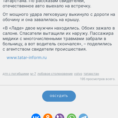
Татарстана. По рассказам свидетелей,
отечественное авто выехало на встречку.
От мощного удара легковушку выкинуло с дороги на
обочину и она завалилась на крышу.
«В «Ладе» двое мужчин находились. Обоих зажало в
салоне. Спасатели вытащили их наружу. Пассажира
медики с многочисленными травмами забрали в
больницу, а вот водитель скончался», – поделились
с агентством свидетели происшествия.
www.tatar-inform.ru
дтп с погибшими
м-7
лобовое столкновение
volvo
татарстан
195 просмотров всего.
ОБСУДИТЬ