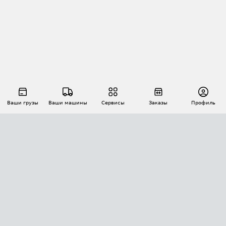
Ваши грузы
Ваши машины
Сервисы
Заказы
Профиль
АВТОМАТИЗАЦИЯ ПЕРЕВОЗОК
Площадки
Заказы
Торги
Тендеры
АТИ-Доки
GPS-мониторинг
АТИ Мессенджер
Цепочки грузов
API ATI.SU
ПОЛЕЗНОЕ