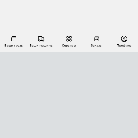
Ваши грузы
Ваши машины
Сервисы
Заказы
Профиль
АВТОМАТИЗАЦИЯ ПЕРЕВОЗОК
Площадки
Заказы
Торги
Тендеры
АТИ-Доки
GPS-мониторинг
АТИ Мессенджер
Цепочки грузов
API ATI.SU
ПОЛЕЗНОЕ
Расчет расстояний
БЕЗОПАСНОСТЬ
Академия ATI.SU