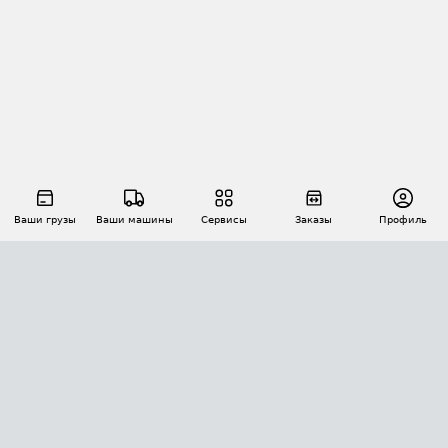
Ваши грузы
Ваши машины
Сервисы
Заказы
Профиль
АВТОМАТИЗАЦИЯ ПЕРЕВОЗОК
Площадки
Заказы
Торги
Тендеры
АТИ-Доки
GPS-мониторинг
АТИ Мессенджер
Цепочки грузов
API ATI.SU