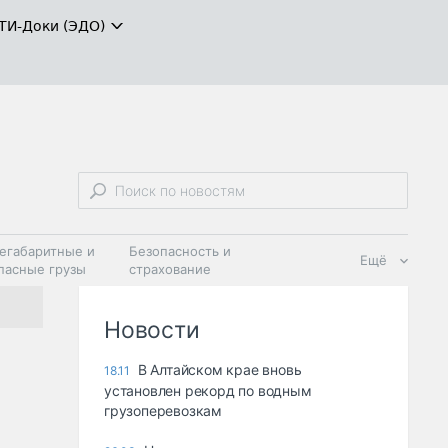
ТИ-Доки (ЭДО)
егабаритные и
Безопасность и
Ещё
пасные грузы
страхование
 масла и
Дзен
ия
Новости
В Алтайском крае вновь
18.11
установлен рекорд по водным
грузоперевозкам