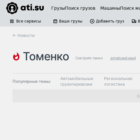
Грузы
Поиск грузов
Машины
Поиск м
Все сервисы
Ваши грузы
Добавить груз
← Новости
томенко
Смотрите также
алтайский край
Автомобильные
Региональная
Популярные темы:
грузоперевозки
логистика
Склады и
В
Таможня и ВЭД
грузовые
терминалы