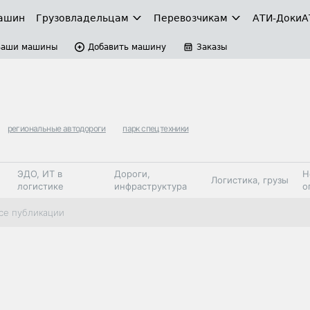
ашин
Грузовладельцам
Перевозчикам
АТИ-Доки
А
Ваши машины
Добавить машину
Заказы
региональные автодороги
парк спецтехники
ЭДО, ИТ в
Дороги,
Н
Логистика, грузы
логистике
инфраструктура
о
Коммерческий
Автосервис,
Топливо,
се публикации
Спецтехника
транспорт
запчасти, шины
автохим