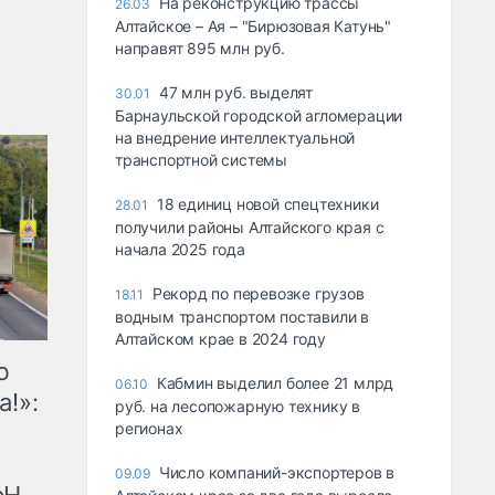
На реконструкцию трассы
26.03
Алтайское – Ая – "Бирюзовая Катунь"
направят 895 млн руб.
47 млн руб. выделят
30.01
Барнаульской городской агломерации
на внедрение интеллектуальной
транспортной системы
18 единиц новой спецтехники
28.01
получили районы Алтайского края с
начала 2025 года
Рекорд по перевозке грузов
18.11
водным транспортом поставили в
Алтайском крае в 2024 году
ю
Кабмин выделил более 21 млрд
06.10
а!»:
руб. на лесопожарную технику в
регионах
Число компаний-экспортеров в
09.09