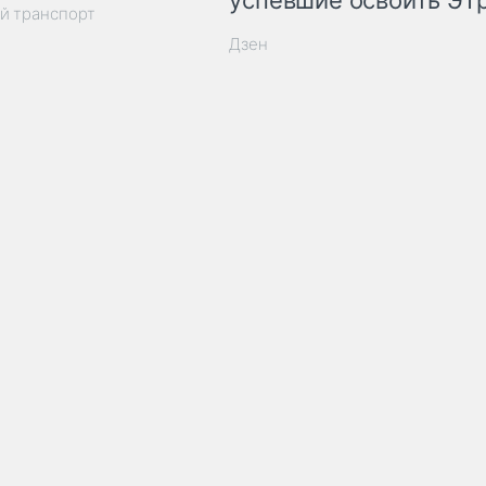
успевшие освоить ЭТ
й транспорт
Дзен