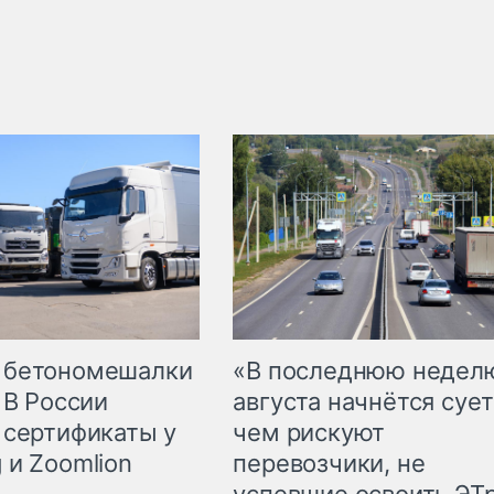
 бетономешалки
«В последнюю недел
 В России
августа начнётся сует
 сертификаты у
чем рискуют
 и Zoomlion
перевозчики, не