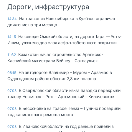
Дороги, инфраструктура
На трассе из Новосибирска в Кузбасс ограничат
14:34
движение на три месяца
На севере Омской области, на дороге Тара — Усть-
14:15
Ишим, уложено два слоя асфальтобетонного покрытия
Казахстан начал строительство Аральско-
11:32
Каспийской магистрали Бейнеу – Саксаульск
На автодороге Владимир – Муром – Арзамас в
08:15
Судогодском районе обновят 2,8 км полотна
В Свердловской области из-за паводка перекрыли
07.08
трассу Невьянск – Реж – Артемовский – Килачевское
В Бессоновке на трассе Пенза – Лунино проверили
07.08
ход капитального ремонта моста
В Ивановской области на год раньше привели в
07.08