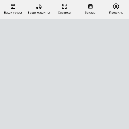
Ваши грузы
Ваши машины
Сервисы
Заказы
Профиль
АВТОМАТИЗАЦИЯ ПЕРЕВОЗОК
Площадки
Заказы
Торги
Тендеры
АТИ-Доки
GPS-мониторинг
АТИ Мессенджер
Цепочки грузов
API ATI.SU
ПОЛЕЗНОЕ
Расчет расстояний
БЕЗОПАСНОСТЬ
Академия ATI.SU
ATI.SU о безопасности
Звезды ATI.SU на вашем сайте
КОНТАКТЫ И ТАРИФЫ
Памятка по проверке контрагентов
Индекс ATI.SU FTL РФ
О системе ATI.SU
Светофор+
Средние ставки
ИНФОРМАЦИЯ
Контактная информация
Страхование