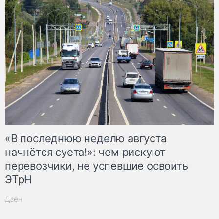
«В последнюю неделю августа
начнётся суета!»: чем рискуют
перевозчики, не успевшие освоить
ЭТрН
Дзен