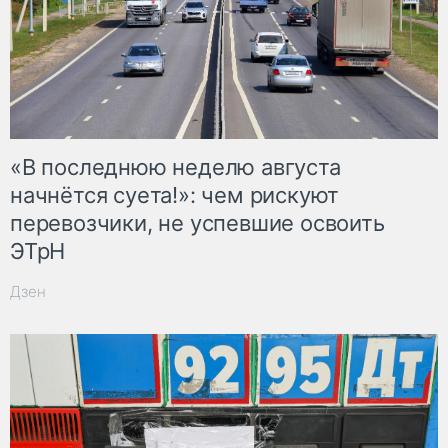
«В последнюю неделю августа
начнётся суета!»: чем рискуют
перевозчики, не успевшие освоить
ЭТрН
Дзен