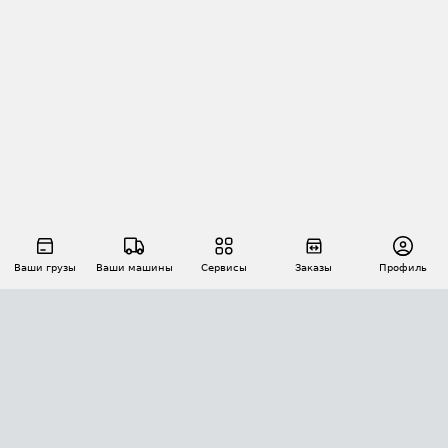
Ваши грузы
Ваши машины
Сервисы
Заказы
Профиль
АВТОМАТИЗАЦИЯ ПЕРЕВОЗОК
Площадки
Заказы
Торги
Тендеры
АТИ-Доки
GPS-мониторинг
АТИ Мессенджер
Цепочки грузов