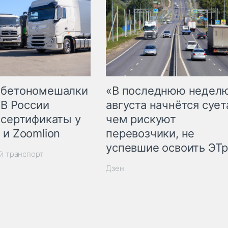
 бетономешалки
«В последнюю недел
 В России
августа начнётся суета
 сертификаты у
чем рискуют
 и Zoomlion
перевозчики, не
успевшие освоить ЭТ
й транспорт
Дзен