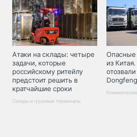
Опасные
Атаки на склады: четыре
из Китая.
задачи, которые
отозвали
российскому ритейлу
Dongfeng
предстоит решить в
кратчайшие сроки
Коммерчески
Склады и грузовые терминалы