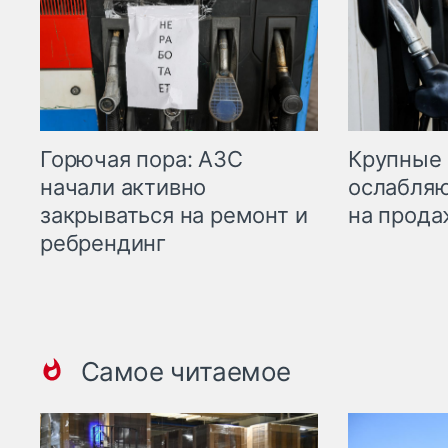
Горючая пора: АЗС
Крупные 
начали активно
ослабляю
закрываться на ремонт и
на прода
ребрендинг
Самое читаемое