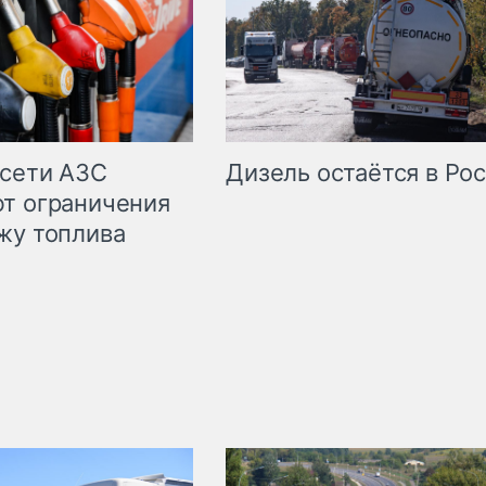
сети АЗС
Дизель остаётся в Ро
т ограничения
жу топлива