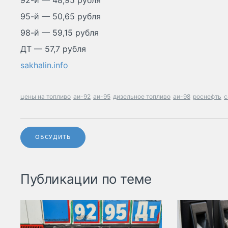
92-й — 48,95 рубля
95-й — 50,65 рубля
98-й — 59,15 рубля
ДТ — 57,7 рубля
sakhalin.info
цены на топливо
аи-92
аи-95
дизельное топливо
аи-98
роснефть
с
ОБСУДИТЬ
Публикации по теме