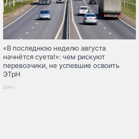
«В последнюю неделю августа
начнётся суета!»: чем рискуют
перевозчики, не успевшие освоить
ЭТрН
Дзен