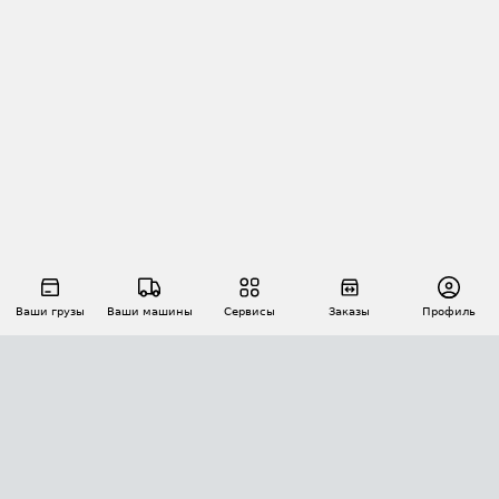
Ваши грузы
Ваши машины
Сервисы
Заказы
Профиль
АВТОМАТИЗАЦИЯ ПЕРЕВОЗОК
Площадки
Заказы
Торги
Тендеры
АТИ-Доки