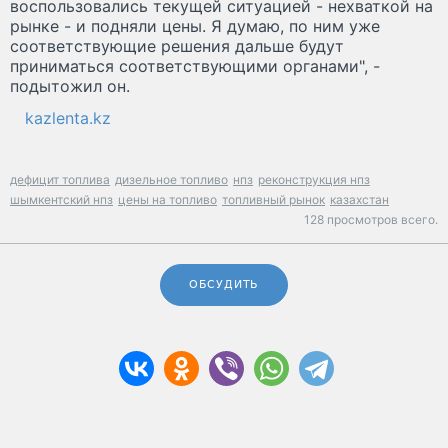
воспользовались текущей ситуацией - нехваткой на
рынке - и подняли цены. Я думаю, по ним уже
соответствующие решения дальше будут
приниматься соответствующими органами", -
подытожил он.
kazlenta.kz
дефицит топлива
дизельное топливо
нпз
реконструкция нпз
шымкентский нпз
цены на топливо
топливный рынок
казахстан
128 просмотров всего.
ОБСУДИТЬ