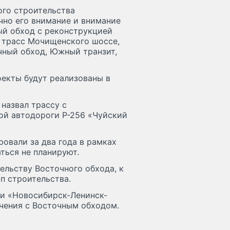
ого строительства
чно его внимание и внимание
ый обход с реконструкцией
я трасс Мочищенского шоссе,
чный обход, Южный транзит,
оекты будут реализованы в
назвал трассу с
ой автодороги Р-256 «Чуйский
овали за два года в рамках
ться не планируют.
ельству Восточного обхода, к
п строительства.
ги «Новосибирск-Ленинск-
ечения с Восточным обходом.