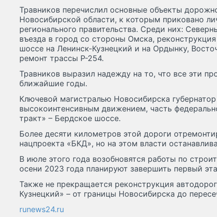
Травников перечислил основные объекты дорожн
Новосибирской области, к которым приковано ли
регионального правительства. Среди них: Северн
въезда в город со стороны Омска, реконструкци
шоссе на Ленинск-Кузнецкий и на Ордынку, Восто
ремонт трассы Р-254.
Травников выразил надежду на то, что все эти пр
ближайшие годы.
Ключевой магистралью Новосибирска губернатор 
высокоинтенсивным движением, часть федеральн
тракт» – Бердское шоссе.
Более десяти километров этой дороги отремонтир
нацпроекта «БКД», но на этом власти останавлива
В июле этого года возобновятся работы по строит
осени 2023 года планируют завершить первый эта
Также не прекращается реконструкция автодоро
Кузнецкий» – от границы Новосибирска до перес
runews24.ru