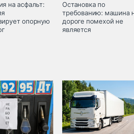
Остановка по
я на асфальт:
требованию: машина 
ия
дороге помехой не
зирует опорную
является
ог