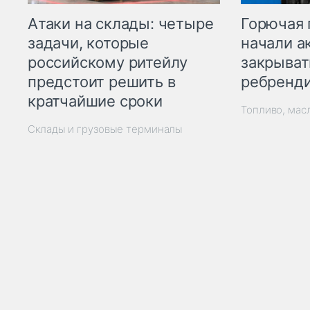
Горючая 
Атаки на склады: четыре
начали а
задачи, которые
закрыват
российскому ритейлу
ребренд
предстоит решить в
кратчайшие сроки
Топливо, мас
Склады и грузовые терминалы