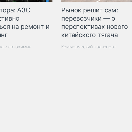
пора: АЗС
Рынок решит сам:
ктивно
перевозчики — о
ься на ремонт и
перспективах нового
инг
китайского тягача
ла и автохимия
Коммерческий транспорт