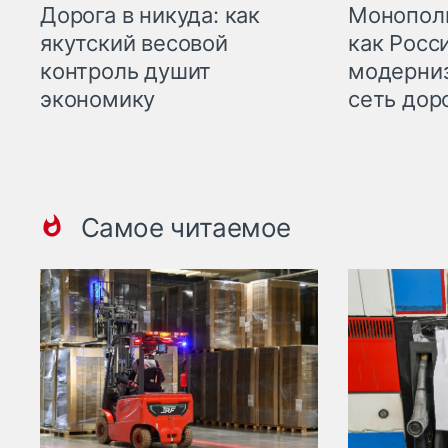
Дорога в никуда: как
Монополи
якутский весовой
как Росс
контроль душит
модерни
экономику
сеть дор
Самое читаемое