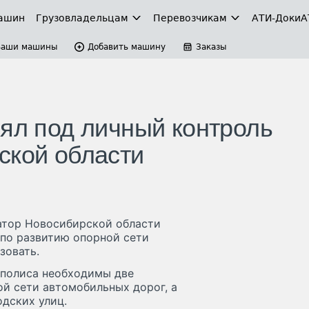
ашин
Грузовладельцам
Перевозчикам
АТИ-Доки
А
Ваши машины
Добавить машину
Заказы
зял под личный контроль
ской области
атор Новосибирской области
по развитию опорной сети
зовать.
аполиса необходимы две
й сети автомобильных дорог, а
дских улиц.