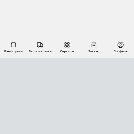
Ваши грузы
Ваши машины
Сервисы
Заказы
Профиль
АВТОМАТИЗАЦИЯ ПЕРЕВОЗОК
Площадки
Заказы
Торги
Тендеры
АТИ-Доки
GPS-мониторинг
АТИ Мессенджер
Цепочки грузов
API ATI.SU
ПОЛЕЗНОЕ
Расчет расстояний