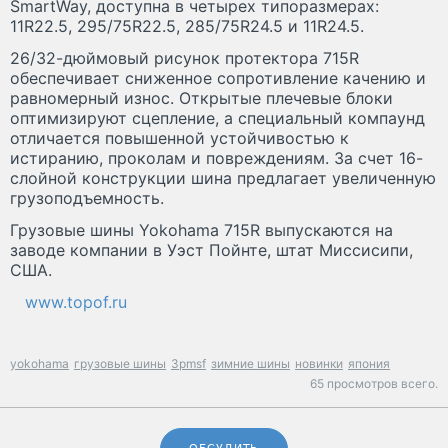
SmartWay, доступна в четырех типоразмерах:
11R22.5, 295/75R22.5, 285/75R24.5 и 11R24.5.
26/32-дюймовый рисунок протектора 715R
обеспечивает сниженное сопротивление качению и
равномерный износ. Открытые плечевые блоки
оптимизируют сцепление, а специальный компаунд
отличается повышенной устойчивостью к
истиранию, проколам и повреждениям. За счет 16-
слойной конструкции шина предлагает увеличенную
грузоподъемность.
Грузовые шины Yokohama 715R выпускаются на
заводе компании в Уэст Пойнте, штат Миссисипи,
США.
www.topof.ru
yokohama
грузовые шины
3pmsf
зимние шины
новинки
япония
65 просмотров всего.