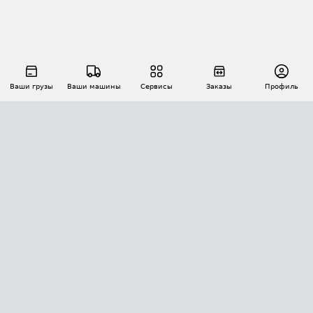
Ваши грузы
Ваши машины
Сервисы
Заказы
Профиль
АВТОМАТИЗАЦИЯ ПЕРЕВОЗОК
Площадки
Заказы
Торги
Тендеры
АТИ-Доки
GPS-мониторинг
АТИ Мессенджер
Цепочки грузов
API ATI.SU
ПОЛЕЗНОЕ
Расчет расстояний
БЕЗОПАСНОСТЬ
Академия ATI.SU
ATI.SU о безопасности
Звезды ATI.SU на вашем сайте