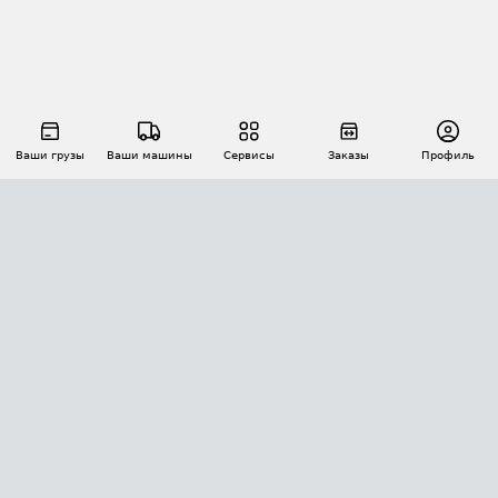
Ваши грузы
Ваши машины
Сервисы
Заказы
Профиль
АВТОМАТИЗАЦИЯ ПЕРЕВОЗОК
Площадки
Заказы
Торги
Тендеры
АТИ-Доки
GPS-мониторинг
АТИ Мессенджер
Цепочки грузов
API ATI.SU
ПОЛЕЗНОЕ
Расчет расстояний
БЕЗОПАСНОСТЬ
Академия ATI.SU