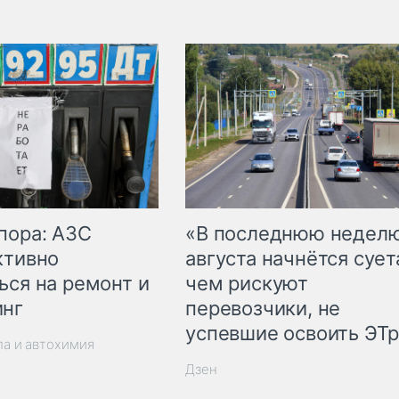
пора: АЗС
«В последнюю недел
ктивно
августа начнётся суета
ься на ремонт и
чем рискуют
инг
перевозчики, не
успевшие освоить ЭТ
ла и автохимия
Дзен