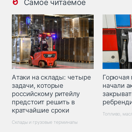
Самое читаемое
Горючая 
Атаки на склады: четыре
начали а
задачи, которые
закрыват
российскому ритейлу
ребренд
предстоит решить в
кратчайшие сроки
Топливо, мас
Склады и грузовые терминалы