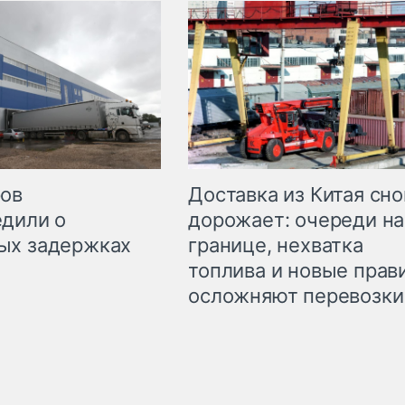
Доставка из Китая сно
ров
дорожает: очереди на
дили о
границе, нехватка
ых задержках
топлива и новые прав
осложняют перевозки