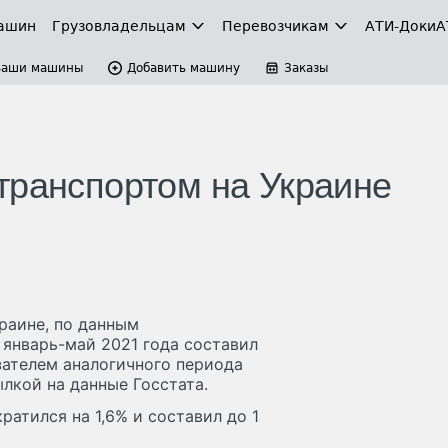
ашин
Грузовладельцам
Перевозчикам
АТИ-Доки
А
Ваши машины
Добавить машину
Заказы
транспортом на Украине
раине, по данным
 январь-май 2021 года составил
азателем аналогичного периода
лкой на данные Госстата.
атился на 1,6% и составил до 1