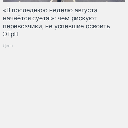
«В последнюю неделю августа
начнётся суета!»: чем рискуют
перевозчики, не успевшие освоить
ЭТрН
Дзен