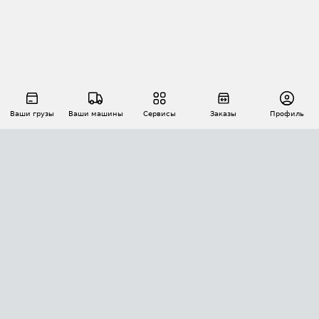
Ваши грузы
Ваши машины
Сервисы
Заказы
Профиль
АВТОМАТИЗАЦИЯ ПЕРЕВОЗОК
Площадки
Заказы
Торги
Тендеры
АТИ-Доки
GPS-мониторинг
АТИ Мессенджер
Цепочки грузов
API ATI.SU
ПОЛЕЗНОЕ
Расчет расстояний
БЕЗОПАСНОСТЬ