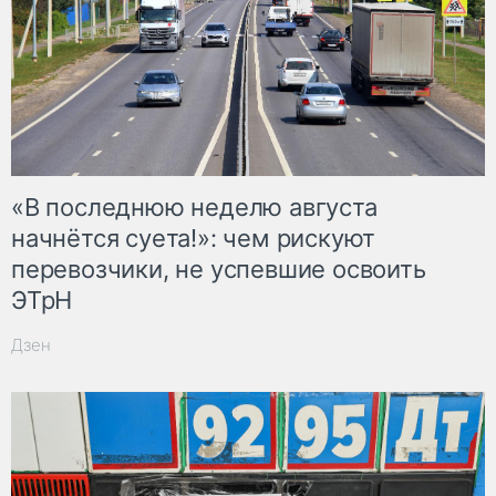
«В последнюю неделю августа
начнётся суета!»: чем рискуют
перевозчики, не успевшие освоить
ЭТрН
Дзен