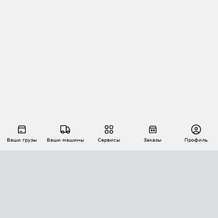
Ваши грузы
Ваши машины
Сервисы
Заказы
Профиль
АВТОМАТИЗАЦИЯ ПЕРЕВОЗОК
Площадки
Заказы
Торги
Тендеры
АТИ-Доки