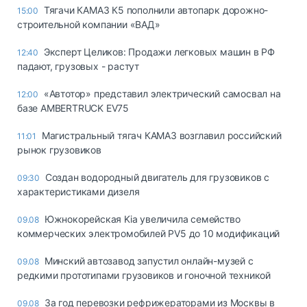
Тягачи КАМАЗ К5 пополнили автопарк дорожно-
15:00
строительной компании «ВАД»
Эксперт Целиков: Продажи легковых машин в РФ
12:40
падают, грузовых - растут
«Автотор» представил электрический самосвал на
12:00
базе AMBERTRUCK EV75
Магистральный тягач КАМАЗ возглавил российский
11:01
рынок грузовиков
Создан водородный двигатель для грузовиков с
09:30
характеристиками дизеля
Южнокорейская Kia увеличила семейство
09.08
коммерческих электромобилей PV5 до 10 модификаций
Минский автозавод запустил онлайн-музей с
09.08
редкими прототипами грузовиков и гоночной техникой
За год перевозки рефрижераторами из Москвы в
09.08