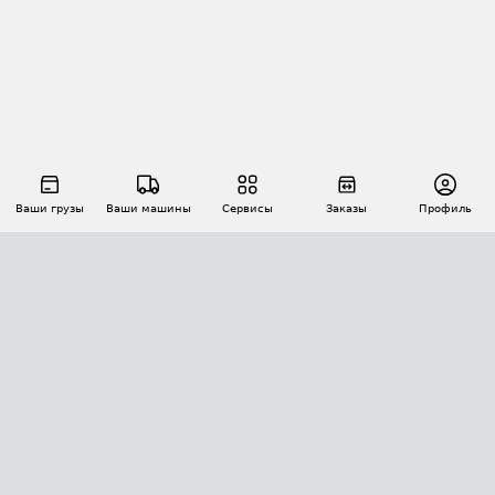
Ваши грузы
Ваши машины
Сервисы
Заказы
Профиль
АВТОМАТИЗАЦИЯ ПЕРЕВОЗОК
Площадки
Заказы
Торги
Тендеры
АТИ-Доки
GPS-мониторинг
АТИ Мессенджер
Цепочки грузов
API ATI.SU
ПОЛЕЗНОЕ