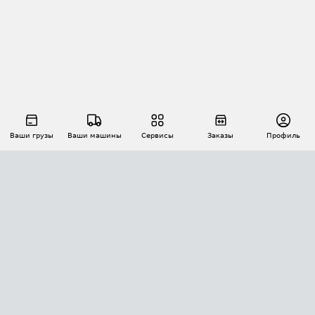
Ваши грузы
Ваши машины
Сервисы
Заказы
Профиль
АВТОМАТИЗАЦИЯ ПЕРЕВОЗОК
Площадки
Заказы
Торги
Тендеры
АТИ-Доки
GPS-мониторинг
АТИ Мессенджер
Цепочки грузов
API ATI.SU
ПОЛЕЗНОЕ