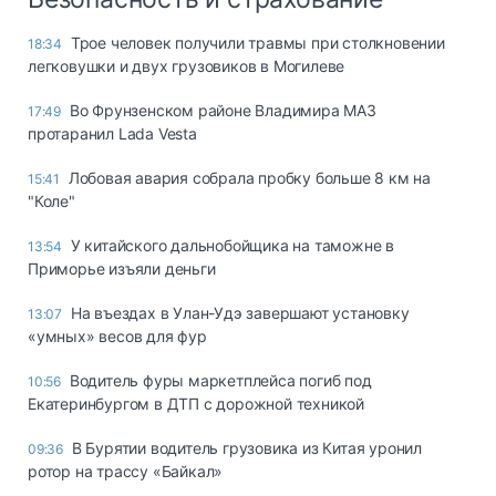
Трое человек получили травмы при столкновении
18:34
легковушки и двух грузовиков в Могилеве
Во Фрунзенском районе Владимира МАЗ
17:49
протаранил Lada Vesta
Лобовая авария собрала пробку больше 8 км на
15:41
"Коле"
У китайского дальнобойщика на таможне в
13:54
Приморье изъяли деньги
Ha въeздax в Улaн-Удэ зaвepшaют ycтaнoвкy
13:07
«yмныx» вecoв для фyp
Водитель фуры маркетплейса погиб под
10:56
Екатеринбургом в ДТП с дорожной техникой
В Бурятии водитель грузовика из Китая уронил
09:36
ротор на трассу «Байкал»