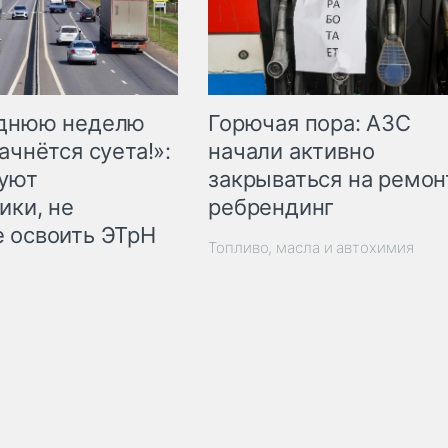
Горючая пора: АЗС
еднюю неделю
начали активно
ачнётся суета!»:
закрываться на ремон
куют
ребрендинг
ики, не
 освоить ЭТрН
Топливо, масла и автохимия