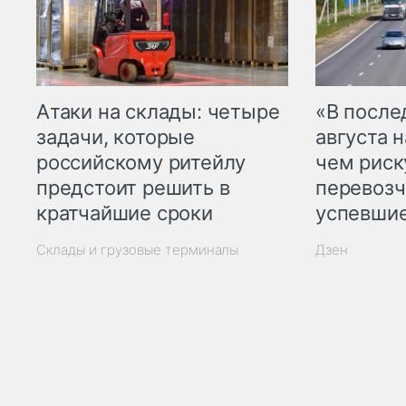
Атаки на склады: четыре
«В посл
задачи, которые
августа н
российскому ритейлу
чем рис
предстоит решить в
перевозч
кратчайшие сроки
успевшие
Склады и грузовые терминалы
Дзен