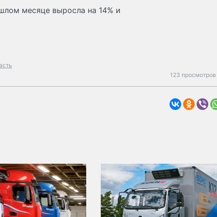
ошлом месяце выросла на 14% и
асть
123 просмотров 