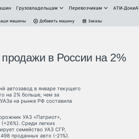
ашин
Грузовладельцам
Перевозчикам
АТИ-Доки
А
Ваши машины
Добавить машину
Заказы
 продажи в России на 2%
ий автозавод в январе текущего
то на 2% больше, чем за
 УАЗа на рынке РФ составила
орожник УАЗ «Патриот»,
 (+26%). Среди легких
ирует семейство УАЗ СГР,
498 проданных авто (-21%).