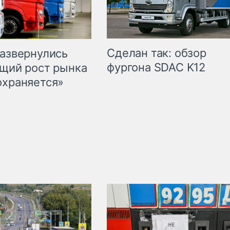
Сделан так: обзор
развернулись
фургона SDAC K12
бщий рост рынка
охраняется»