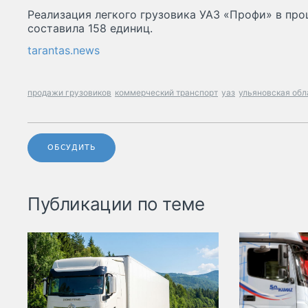
Реализация легкого грузовика УАЗ «Профи» в пр
составила 158 единиц.
tarantas.news
продажи грузовиков
коммерческий транспорт
уаз
ульяновская обл
ОБСУДИТЬ
Публикации по теме