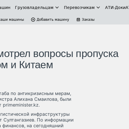
ашин
Грузовладельцам
Перевозчикам
АТИ-Доки
А
Ваши машины
Добавить машину
Заказы
мотрел вопросы пропуска
ом и Китаем
таба по антикризисным мерам,
стра Алихана Смаилова, были
rimeminister.kz.
огистической инфраструктуры
т Султангазиев. По информации
 финансов, на сегодняшний