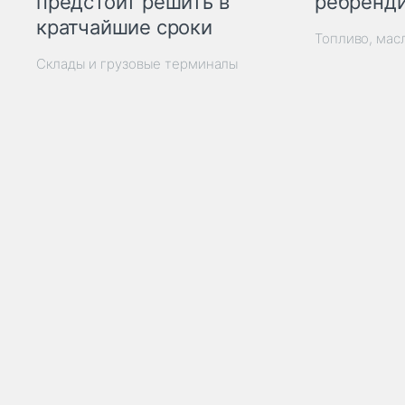
ребренд
предстоит решить в
кратчайшие сроки
Топливо, мас
Склады и грузовые терминалы