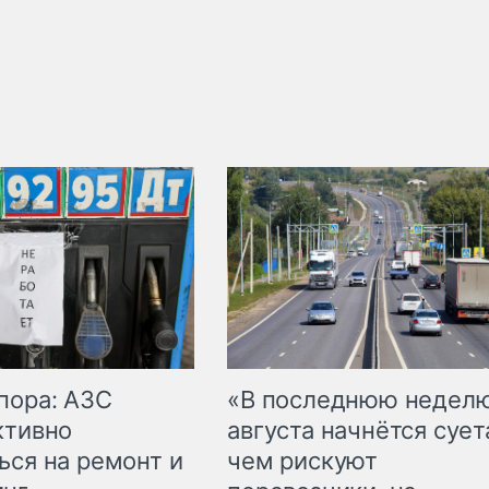
пора: АЗС
«В последнюю недел
ктивно
августа начнётся суета
ься на ремонт и
чем рискуют