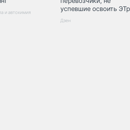
инг
перевозчики, не
успевшие освоить ЭТ
ла и автохимия
Дзен