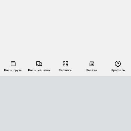
Ваши грузы
Ваши машины
Сервисы
Заказы
Профиль
АВТОМАТИЗАЦИЯ ПЕРЕВОЗОК
Площадки
Заказы
Торги
Тендеры
АТИ-Доки
GPS-мониторинг
АТИ Мессенджер
Цепочки грузов
API ATI.SU