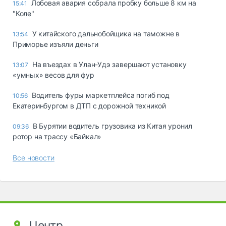
Лобовая авария собрала пробку больше 8 км на
15:41
"Коле"
У китайского дальнобойщика на таможне в
13:54
Приморье изъяли деньги
Ha въeздax в Улaн-Удэ зaвepшaют ycтaнoвкy
13:07
«yмныx» вecoв для фyp
Водитель фуры маркетплейса погиб под
10:56
Екатеринбургом в ДТП с дорожной техникой
В Бурятии водитель грузовика из Китая уронил
09:36
ротор на трассу «Байкал»
Все новости
Центр