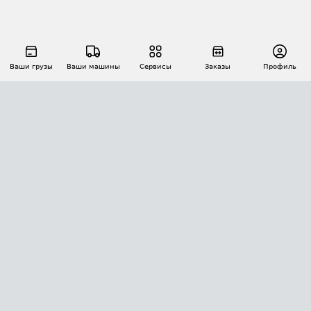
Ваши грузы
Ваши машины
Сервисы
Заказы
Профиль
АВТОМАТИЗАЦИЯ ПЕРЕВОЗОК
Площадки
Заказы
Торги
Тендеры
АТИ-Доки
GPS-мониторинг
АТИ Мессенджер
Цепочки грузов
API ATI.SU
ПОЛЕЗНОЕ
Расчет расстояний
БЕЗОПАСНОСТЬ
Академия ATI.SU
ATI.SU о безопасности
Звезды ATI.SU на вашем сайте
КОНТАКТЫ И ТАРИФЫ
Памятка по проверке контрагентов
Индекс ATI.SU FTL РФ