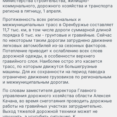
Министерства строительства, жилищно-
коммунального, дорожного хозяйства и транспорта
региона в пятницу, 1 апреля.
Протяженность всех региональных и
межмуниципальных трасс в Оренбуржье составляет
11,7 тыс. км, в том числе дороги суммарной длиной
порядка 6 тыс. км - грунтовые и гравийные. Сейчас
по некоторым таким дорогам затруднено движение
легковых автомобилей из-за сезонных факторов.
Потепление приводит к ослаблению всех слоев
дорожной одежды, в особенности верхнего
гравийного слоя. Наиболее остро это касается
трасс, по которым движутся большегрузные
машины. Для их сохранности на период паводка
ограничено движение грузовиков по региональным
и межмуниципальным дорогам.
По словам заместителя директора Главного
управления дорожного хозяйства области Алексея
Качана, во время снеготаяния проводить дорожные
работы на гравийных участках затруднительно.
Выход тяжелой дорожной техники может не
улучшить, а усугубить ситуацию. К