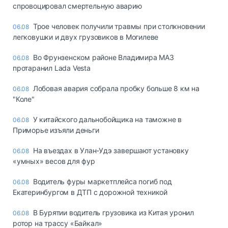
спровоцировал смертельную аварию
Трое человек получили травмы при столкновении
06.08
легковушки и двух грузовиков в Могилеве
Во Фрунзенском районе Владимира МАЗ
06.08
протаранил Lada Vesta
Лобовая авария собрала пробку больше 8 км на
06.08
"Коле"
У китайского дальнобойщика на таможне в
06.08
Приморье изъяли деньги
Ha въeздax в Улaн-Удэ зaвepшaют ycтaнoвкy
06.08
«yмныx» вecoв для фyp
Водитель фуры маркетплейса погиб под
06.08
Екатеринбургом в ДТП с дорожной техникой
В Бурятии водитель грузовика из Китая уронил
06.08
ротор на трассу «Байкал»