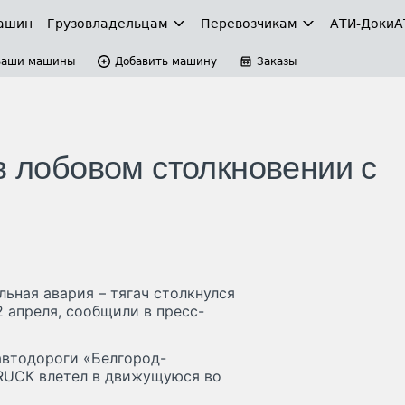
ашин
Грузовладельцам
Перевозчикам
АТИ-Доки
А
Ваши машины
Добавить машину
Заказы
в лобовом столкновении с
ьная авария – тягач столкнулся
2 апреля, сообщили в пресс-
автодороги «Белгород-
TRUCК влетел в движущуюся во