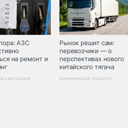
пора: АЗС
Рынок решит сам:
ктивно
перевозчики — о
ься на ремонт и
перспективах нового
инг
китайского тягача
ла и автохимия
Коммерческий транспорт