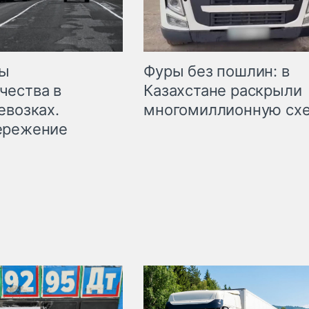
мы
Фуры без пошлин: в
чества в
Казахстане раскрыли
евозках.
многомиллионную сх
ережение