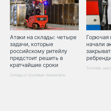
Горючая 
Атаки на склады: четыре
начали а
задачи, которые
закрыват
российскому ритейлу
ребренд
предстоит решить в
кратчайшие сроки
Топливо, мас
Склады и грузовые терминалы