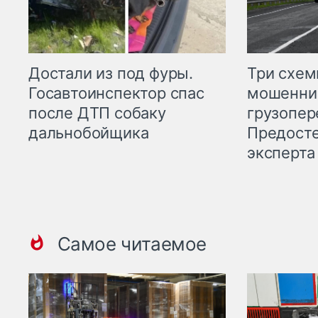
Три схе
Достали из под фуры.
мошенни
Госавтоинспектор спас
грузопер
после ДТП собаку
Предост
дальнобойщика
эксперта
Самое читаемое