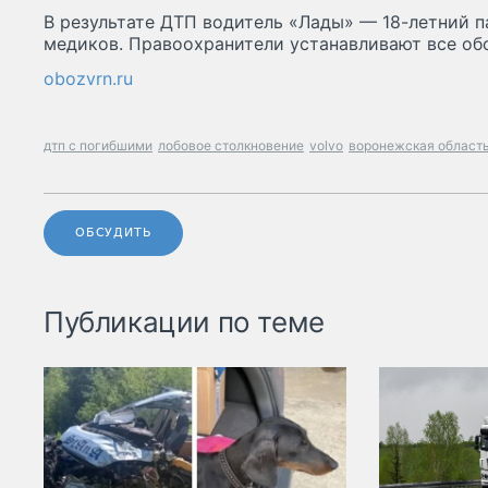
В результате ДТП водитель «Лады» — 18-летний п
медиков. Правоохранители устанавливают все об
obozvrn.ru
дтп с погибшими
лобовое столкновение
volvo
воронежская област
ОБСУДИТЬ
Публикации по теме