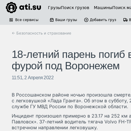
Грузы
Поиск грузов
Машины
Поиск м
Все сервисы
Ваши грузы
Добавить груз
← Безопасность и страхование
18-летний парень погиб 
фурой под Воронежем
11:51, 2 Апреля 2022
В Россошанском районе ночью произошла смертел
с легковушкой «Лада Гранта». Об этом в субботу, 
службе ГУ МВД России по Воронежской области.
Инцидент произошел примерно в 23.17 на 252 км 
Павловск». 37-летний водитель тягача Volvo FH-
встречном направлении легковушку.