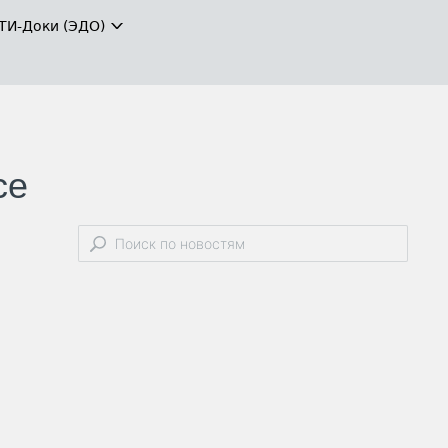
ТИ-Доки (ЭДО)
се