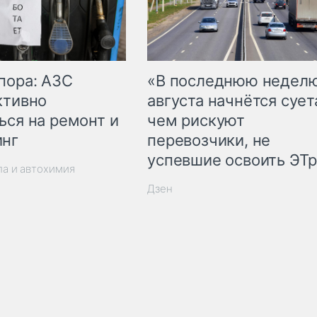
пора: АЗС
«В последнюю недел
ктивно
августа начнётся суета
ься на ремонт и
чем рискуют
инг
перевозчики, не
успевшие освоить ЭТ
ла и автохимия
Дзен