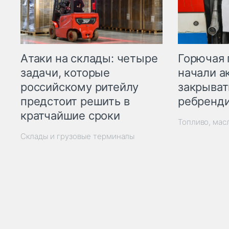
Горючая 
Атаки на склады: четыре
начали а
задачи, которые
закрыват
российскому ритейлу
ребренд
предстоит решить в
кратчайшие сроки
Топливо, мас
Склады и грузовые терминалы