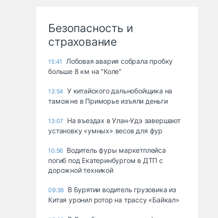
Безопасность и
страхование
Лобовая авария собрала пробку
15:41
больше 8 км на "Коле"
У китайского дальнобойщика на
13:54
таможне в Приморье изъяли деньги
Ha въeздax в Улaн-Удэ зaвepшaют
13:07
ycтaнoвкy «yмныx» вecoв для фyp
Водитель фуры маркетплейса
10:56
погиб под Екатеринбургом в ДТП с
дорожной техникой
В Бурятии водитель грузовика из
09:36
Китая уронил ротор на трассу «Байкал»