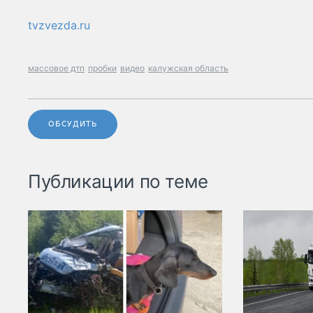
tvzvezda.ru
массовое дтп
пробки
видео
калужская область
ОБСУДИТЬ
Публикации по теме