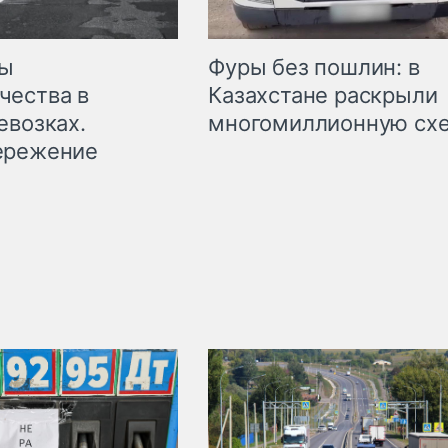
мы
Фуры без пошлин: в
чества в
Казахстане раскрыли
евозках.
многомиллионную сх
ережение