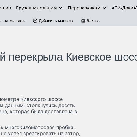
ашин
Грузовладельцам
Перевозчикам
АТИ-Доки
А
Ваши машины
Добавить машину
Заказы
й перекрыла Киевское шос
лометре Киевского шоссе
м данным, столкнулись десять
на, которая была доставлена в
сь многокилометровая пробка.
не успел среагировать на затор,