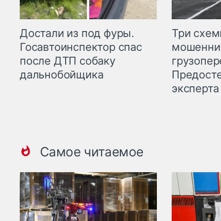
Три схе
Достали из под фуры.
мошенни
Госавтоинспектор спас
грузопер
после ДТП собаку
Предост
дальнобойщика
эксперта
Самое читаемое