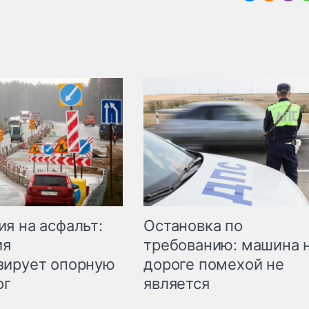
Остановка по
я на асфальт:
требованию: машина 
ия
дороге помехой не
зирует опорную
является
ог