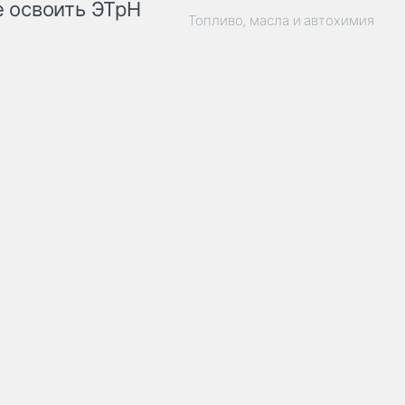
 освоить ЭТрН
Топливо, масла и автохимия