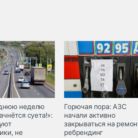
Горючая пора: АЗС
еднюю неделю
начали активно
ачнётся суета!»:
закрываться на ремон
куют
ребрендинг
ики, не