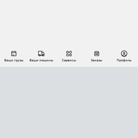
Ваши грузы
Ваши машины
Сервисы
Заказы
Профиль
АВТОМАТИЗАЦИЯ ПЕРЕВОЗОК
Площадки
Заказы
Торги
Тендеры
АТИ-Доки
GPS-мониторинг
АТИ Мессенджер
Цепочки грузов
API ATI.SU
ПОЛЕЗНОЕ