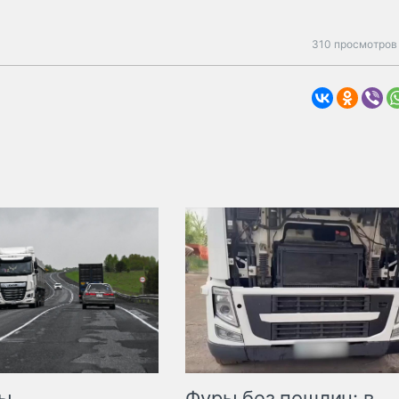
310 просмотров 
мы
Фуры без пошлин: в