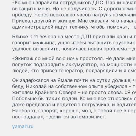
«Ко мне направили сотрудников ДПС. Парни нача
вытащить меня. Но не получилось. С дороги немн
проезду. Через несколько часов патруль поменяли
Приехал другой и экипаж. Мне сказали, что начал
администрацией ищут технику, чтобы помочь», -
Ближе к 11 вечера на место ДТП пригнали кран и п
говорит мужчина, ушло чтобы вытащить грузовик 
удалось вызволить, появилась новая проблема – д
«Экипаж со мной всю ночь простоял. Не дали мне
попуток подзарядить аккумулятор, но мощности н
людей, кто привез генератор, подзарядили и я смо
Он задержался на Ямале почти на сутки дольше, ч
беду, Николай на собственном опыте убедился – 
жителям Крайнего Севера – не просто слова. «Я о
Побольше бы таких людей. Ко мне все отнеслись с
даже предлагал и водителю погрузчика, и водител
Наоборот, говорят, хорошо, мол, с тобой все в п
пострадала», - делится автомобилист.
yamal1.ru