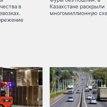
чества в
Казахстане раскрыли
евозках.
многомиллионную сх
ережение