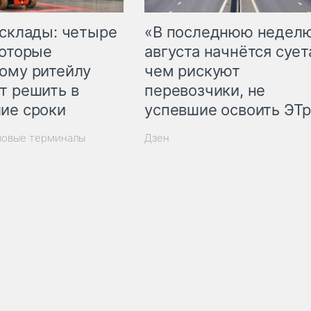
 склады: четыре
«В последнюю недел
которые
августа начнётся суета
ому ритейлу
чем рискуют
т решить в
перевозчики, не
ие сроки
успевшие освоить ЭТ
зовые терминалы
Дзен