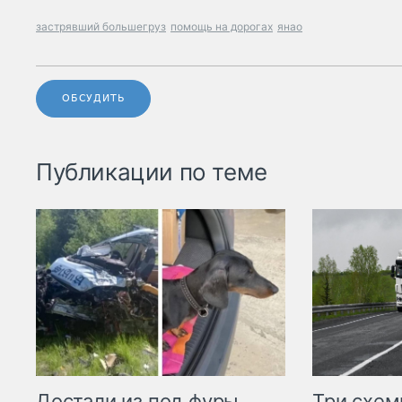
застрявший большегруз
помощь на дорогах
янао
ОБСУДИТЬ
Публикации по теме
Три схе
Достали из под фуры.