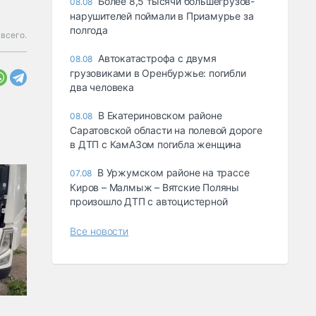
Более 8,5 тысячи большегрузов-
08.08
нарушителей поймали в Приамурье за
полгода
всего.
Автокатастрофа с двумя
08.08
грузовиками в Оренбуржье: погибли
два человека
В Екатериновском районе
08.08
Саратовской области на полевой дороге
в ДТП с КамАЗом погибла женщина
В Уржумском районе на трассе
07.08
Киров – Малмыж – Вятские Поляны
произошло ДТП с автоцистерной
Все новости