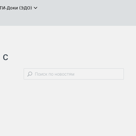
ТИ-Доки (ЭДО)
 с