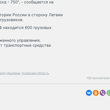
ка - 750", - сообщается на
тории России в сторону Латвии
грузовиков.
РФ находится 600 грузовых
женного управления,
ет транспортные средства
апп убылинка
псковская область
158 просмотров 