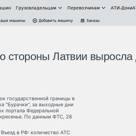
ашин
Грузовладельцам
Перевозчикам
АТИ-Доки
А
Ваши машины
Добавить машину
Заказы
со стороны Латвии выросла
ток государственной границы в
а "Бурачки", за выходные дни
ых портала Федеральной
кресенье. По данным ФТС, 28
. Въезд в РФ: количество АТС