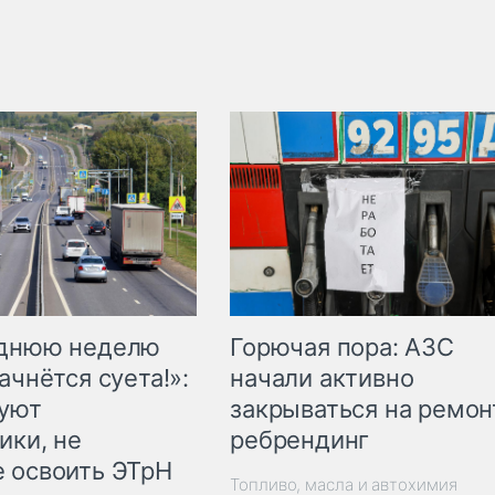
Горючая пора: АЗС
еднюю неделю
начали активно
ачнётся суета!»:
закрываться на ремон
куют
ребрендинг
ики, не
 освоить ЭТрН
Топливо, масла и автохимия