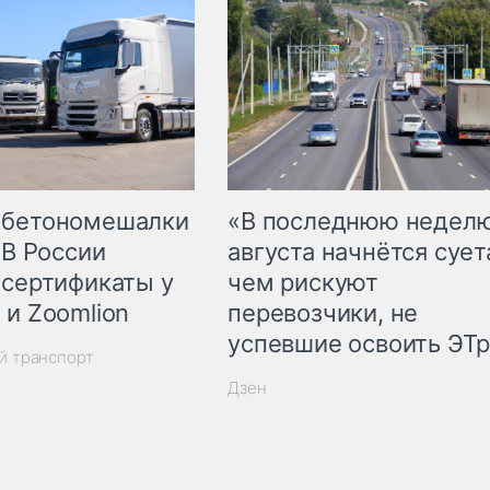
 бетономешалки
«В последнюю недел
 В России
августа начнётся суета
 сертификаты у
чем рискуют
 и Zoomlion
перевозчики, не
успевшие освоить ЭТ
й транспорт
Дзен