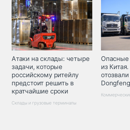
Опасные
Атаки на склады: четыре
из Китая.
задачи, которые
отозвали
российскому ритейлу
Dongfeng
предстоит решить в
кратчайшие сроки
Коммерчески
Склады и грузовые терминалы