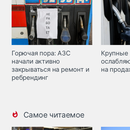
Горючая пора: АЗС
Крупные 
начали активно
ослабляю
закрываться на ремонт и
на прода
ребрендинг
Самое читаемое