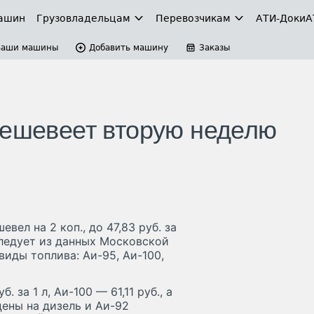
ашин
Грузовладельцам
Перевозчикам
АТИ-Доки
А
Ваши машины
Добавить машину
Заказы
дешевеет вторую неделю
ел на 2 коп., до 47,83 руб. за
следует из данных Московской
иды топлива: Аи-95, Аи-100,
 за 1 л, Аи-100 — 61,11 руб., а
 цены на дизель и Аи-92