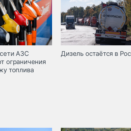
сети АЗС
Дизель остаётся в Ро
т ограничения
жу топлива