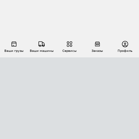
Ваши грузы
Ваши машины
Сервисы
Заказы
Профиль
АВТОМАТИЗАЦИЯ ПЕРЕВОЗОК
Площадки
Заказы
Торги
Тендеры
АТИ-Доки
GPS-мониторинг
АТИ Мессенджер
Цепочки грузов
API ATI.SU
ПОЛЕЗНОЕ
Расчет расстояний
БЕЗОПАСНОСТЬ