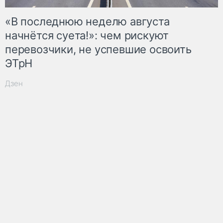
«В последнюю неделю августа
начнётся суета!»: чем рискуют
перевозчики, не успевшие освоить
ЭТрН
Дзен