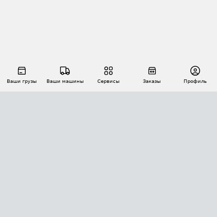
Ваши грузы
Ваши машины
Сервисы
Заказы
Профиль
АВТОМАТИЗАЦИЯ ПЕРЕВОЗОК
Площадки
Заказы
Торги
Тендеры
АТИ-Доки
GPS-мониторинг
АТИ Мессенджер
Цепочки грузов
API ATI.SU
ПОЛЕЗНОЕ
Расчет расстояний