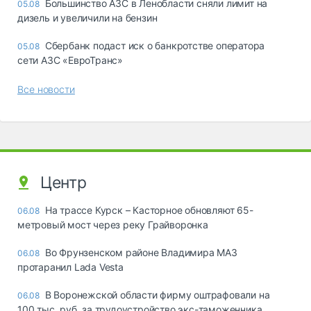
Большинство АЗС в Ленобласти сняли лимит на
05.08
дизель и увеличили на бензин
Сбербанк подаст иск о банкротстве оператора
05.08
сети АЗС «ЕвроТранс»
Все новости
Центр
На трассе Курск – Касторное обновляют 65-
06.08
метровый мост через реку Грайворонка
Во Фрунзенском районе Владимира МАЗ
06.08
протаранил Lada Vesta
В Воронежской области фирму оштрафовали на
06.08
100 тыс. руб. за трудоустройство экс-таможенника