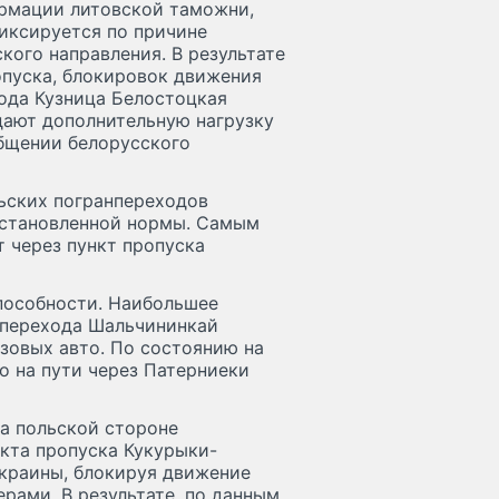
ормации литовской таможни,
иксируется по причине
кого направления. В результате
опуска, блокировок движения
ода Кузница Белостоцкая
дают дополнительную нагрузку
общении белорусского
льских погранпереходов
установленной нормы. Самым
 через пункт пропуска
способности. Наибольшее
нперехода Шальчининкай
узовых авто. По состоянию на
о на пути через Патерниеки
на польской стороне
кта пропуска Кукурыки-
Украины, блокируя движение
рами. В результате, по данным