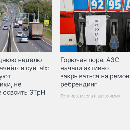
Горючая пора: АЗС
еднюю неделю
начали активно
ачнётся суета!»:
закрываться на ремон
куют
ребрендинг
ики, не
 освоить ЭТрН
Топливо, масла и автохимия