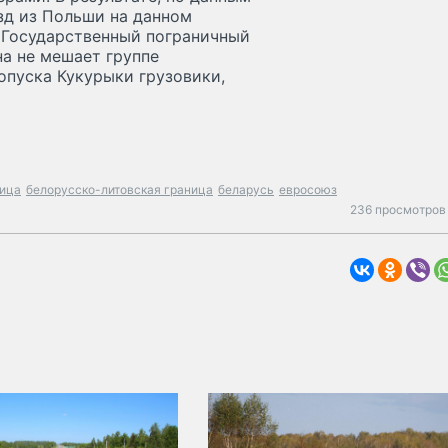
зд из Польши на данном
. Государственный пограничный
на не мешает группе
опуска Кукурыки грузовики,
ница
белорусско-литовская граница
беларусь
евросоюз
236 просмотров 