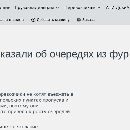
ашин
Грузовладельцам
Перевозчикам
АТИ-Доки
А
Ваши машины
Добавить машину
Заказы
казали об очередях из фур
еревозчики не хотят въезжать в
польских пунктах пропуска и
ми, поэтому они
что привело к росту очередей
ице - нежелание