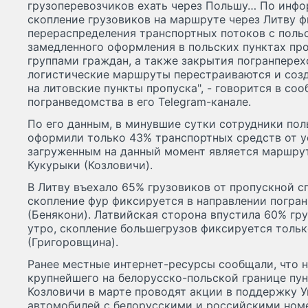
грузоперевозчиков ехать через Польшу… По инф
скопление грузовиков на маршруте через Литву ф
перераспределения транспортных потоков с польс
замедленного оформления в польских пунктах пр
группами граждан, а также закрытия погранперех
логистические маршруты перестраиваются и соз
на литовские пункты пропуска", - говорится в со
погранведомства в его Telegram-канале.
По его данным, в минувшие сутки сотрудники по
оформили только 43% транспортных средств от 
загруженным на данный момент является маршрут
Кукурыки (Козловичи).
В Литву въехало 65% грузовиков от пропускной 
скопление фур фиксируется в направлении погра
(Бенякони). Латвийская сторона впустила 60% гр
утро, скопление большегрузов фиксируется тольк
(Григоровщина).
Ранее местные интернет-ресурсы сообщали, что 
крупнейшего на белорусско-польской границе пун
Козловичи в марте проводят акции в поддержку 
автомобилей с белорусскими и российскими номе