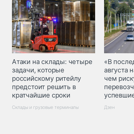
Атаки на склады: четыре
«В посл
задачи, которые
августа н
российскому ритейлу
чем рис
предстоит решить в
перевозч
кратчайшие сроки
успевшие
Склады и грузовые терминалы
Дзен