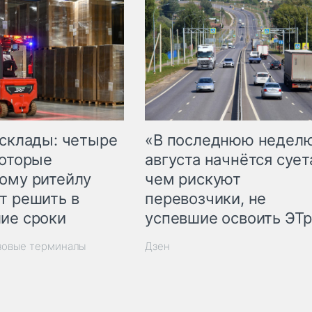
 склады: четыре
«В последнюю недел
которые
августа начнётся суета
ому ритейлу
чем рискуют
т решить в
перевозчики, не
ие сроки
успевшие освоить ЭТ
зовые терминалы
Дзен