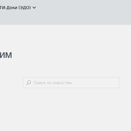
ТИ-Доки (ЭДО)
ким