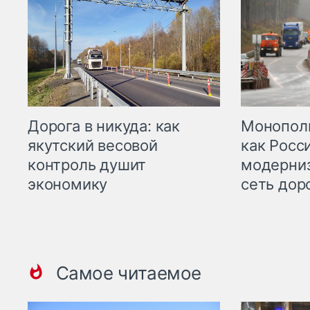
Дорога в никуда: как
Монополи
якутский весовой
как Росс
контроль душит
модерни
экономику
сеть дор
Самое читаемое