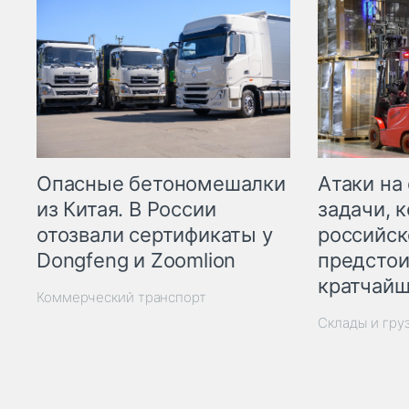
Опасные бетономешалки
Атаки на
из Китая. В России
задачи, 
отозвали сертификаты у
российск
Dongfeng и Zoomlion
предстои
кратчайш
Коммерческий транспорт
Склады и гру