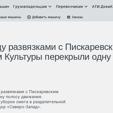
ашин
Грузовладельцам
Перевозчикам
АТИ-Доки
А
Ваши машины
Добавить машину
Заказы
у развязками с Пискаревс
м Культуры перекрыли одну
 развязками с Пискаревским
ну полосу движения.
 уборки смета в разделительной
дор «Северо-Запад».