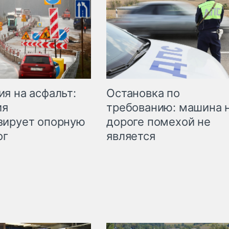
Остановка по
я на асфальт:
требованию: машина 
ия
дороге помехой не
зирует опорную
является
ог