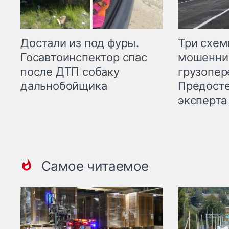
Три схе
Достали из под фуры.
мошенни
Госавтоинспектор спас
грузопер
после ДТП собаку
Предост
дальнобойщика
эксперта
Самое читаемое