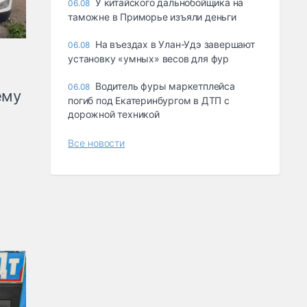
У китайского дальнобойщика на
06.08
таможне в Приморье изъяли деньги
Ha въeздax в Улaн-Удэ зaвepшaют
06.08
ycтaнoвкy «yмныx» вecoв для фyp
Водитель фуры маркетплейса
06.08
ему
погиб под Екатеринбургом в ДТП с
дорожной техникой
Все новости