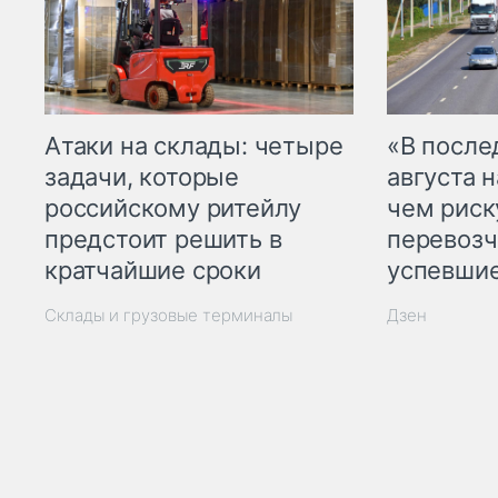
Атаки на склады: четыре
«В посл
задачи, которые
августа н
российскому ритейлу
чем рис
предстоит решить в
перевозч
кратчайшие сроки
успевшие
Склады и грузовые терминалы
Дзен