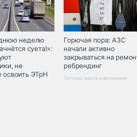
Горючая пора: АЗС
еднюю неделю
начали активно
ачнётся суета!»:
закрываться на ремон
куют
ребрендинг
ики, не
 освоить ЭТрН
Топливо, масла и автохимия