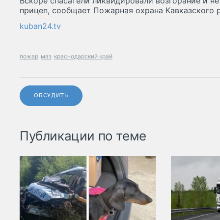
Вскоре спасатели ликвидировали возгорание и не
прицеп, сообщает Пожарная охрана Кавказского р
kuban24.tv
пожар
маз
краснодарский край
ОБСУДИТЬ
Публикации по теме