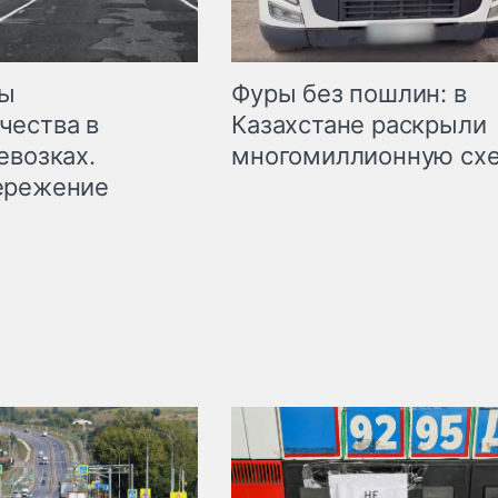
мы
Фуры без пошлин: в
чества в
Казахстане раскрыли
евозках.
многомиллионную сх
ережение