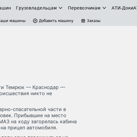
ашин
Грузовладельцам
Перевозчикам
АТИ-Доки
А
Ваши машины
Добавить машину
Заказы
оги Темрюк — Краснодар —
роисшествия никто не
рно-спасательной части в
ловек. Прибывшие на место
МАЗ на ходу загорелась кабина
 на прицеп автомобиля.