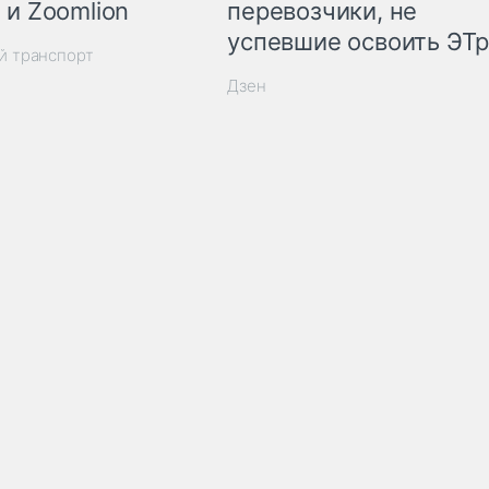
 и Zoomlion
перевозчики, не
успевшие освоить ЭТ
й транспорт
Дзен