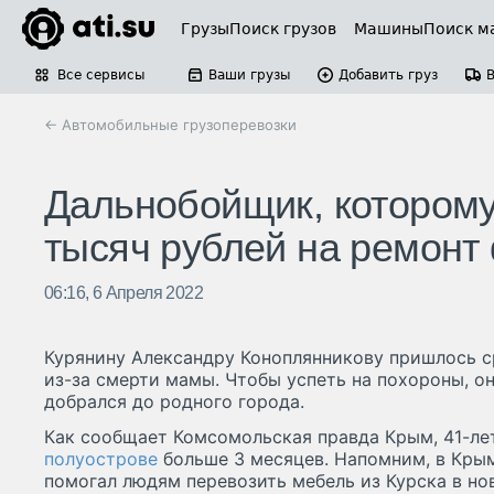
Грузы
Поиск грузов
Машины
Поиск м
Все сервисы
Ваши грузы
Добавить груз
← Автомобильные грузоперевозки
Дальнобойщик, которому
тысяч рублей на ремонт 
06:16, 6 Апреля 2022
Курянину Александру Коноплянникову пришлось с
из-за смерти мамы. Чтобы успеть на похороны, он
добрался до родного города.
Как сообщает Комсомольская правда Крым, 41-л
полуострове
больше 3 месяцев. Напомним, в Крым
помогал людям перевозить мебель из Курска в но