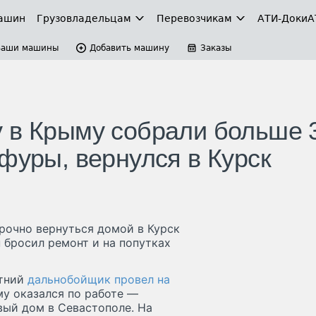
ашин
Грузовладельцам
Перевозчикам
АТИ-Доки
А
Ваши машины
Добавить машину
Заказы
 в Крыму собрали больше 
фуры, вернулся в Курск
рочно вернуться домой в Курск
 бросил ремонт и на попутках
етний
дальнобойщик провел на
у оказался по работе —
вый дом в Севастополе. На