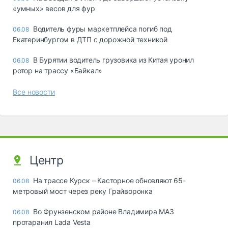
«yмныx» вecoв для фyp
Водитель фуры маркетплейса погиб под
06.08
Екатеринбургом в ДТП с дорожной техникой
В Бурятии водитель грузовика из Китая уронил
06.08
ротор на трассу «Байкал»
Все новости
Центр
На трассе Курск – Касторное обновляют 65-
06.08
метровый мост через реку Грайворонка
Во Фрунзенском районе Владимира МАЗ
06.08
протаранил Lada Vesta