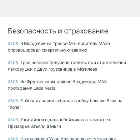
Безопасность и страхование
В Мордовии на трассе М-5 водитель МАЗа
06.08
спровоцировал смертельную аварию
Трое человек получили травмы при столкновении
06.08
легковушки и двух грузовиков в Могилеве
Во Фрунзенском районе Владимира МАЗ
06.08
протаранил Lada Vesta
Лобовая авария собрала пробку больше 8 км на
06.08
"Коле"
У китайского дальнобойщика на таможне в
06.08
Приморье изъяли деньги
Ha въeздax в Улaн-Удэ зaвepшaют ycтaнoвкy
06.08