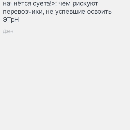
начнётся суета!»: чем рискуют
перевозчики, не успевшие освоить
ЭТрН
Дзен