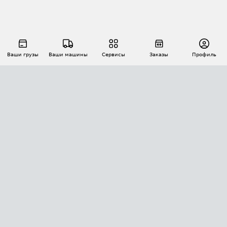
Ваши грузы
Ваши машины
Сервисы
Заказы
Профиль
АВТОМАТИЗАЦИЯ ПЕРЕВОЗОК
Площадки
Заказы
Торги
Тендеры
АТИ-Доки
GPS-мониторинг
АТИ Мессенджер
Цепочки грузов
API ATI.SU
ПОЛЕЗНОЕ
Расчет расстояний
БЕЗОПАСНОСТЬ
Академия ATI.SU
ATI.SU о безопасности
Звезды ATI.SU на вашем сайте
КОНТАКТЫ И ТАРИФЫ