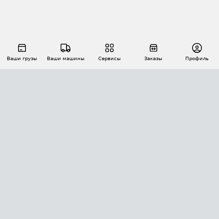
Ваши грузы
Ваши машины
Сервисы
Заказы
Профиль
АВТОМАТИЗАЦИЯ ПЕРЕВОЗОК
Площадки
Заказы
Торги
Тендеры
АТИ-Доки
GPS-мониторинг
АТИ Мессенджер
Цепочки грузов
API ATI.SU
ПОЛЕЗНОЕ
Расчет расстояний
БЕЗОПАСНОСТЬ
Академия ATI.SU
ATI.SU о безопасности
Звезды ATI.SU на вашем сайте