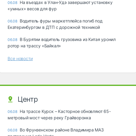
Ha въeздax в Улaн-Удэ зaвepшaют ycтaнoвкy
06.08
«yмныx» вecoв для фyp
Водитель фуры маркетплейса погиб под
06.08
Екатеринбургом в ДТП с дорожной техникой
В Бурятии водитель грузовика из Китая уронил
06.08
ротор на трассу «Байкал»
Все новости
Центр
На трассе Курск – Касторное обновляют 65-
06.08
метровый мост через реку Грайворонка
Во Фрунзенском районе Владимира МАЗ
06.08