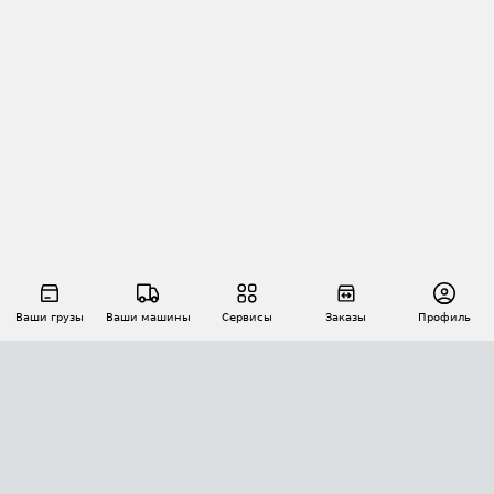
Ваши грузы
Ваши машины
Сервисы
Заказы
Профиль
АВТОМАТИЗАЦИЯ ПЕРЕВОЗОК
Площадки
Заказы
Торги
Тендеры
АТИ-Доки